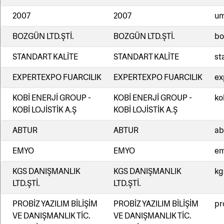
2007
2007
um
BOZGÜN LTD.ŞTİ.
BOZGÜN LTD.ŞTİ.
bo
STANDART KALİTE
STANDART KALİTE
st
EXPERTEXPO FUARCILIK
EXPERTEXPO FUARCILIK
ex
KOBİ ENERJİ GROUP -
KOBİ ENERJİ GROUP -
ko
KOBİ LOJİSTİK A.Ş
KOBİ LOJİSTİK A.Ş
ABTUR
ABTUR
ab
EMYO
EMYO
em
KGS DANIŞMANLIK
KGS DANIŞMANLIK
kg
LTD.ŞTİ.
LTD.ŞTİ.
PROBİZ YAZILIM BİLİŞİM
PROBİZ YAZILIM BİLİŞİM
pr
VE DANIŞMANLIK TİC.
VE DANIŞMANLIK TİC.