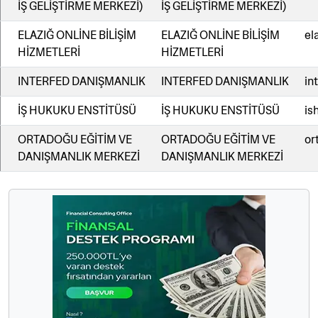
İŞ GELİŞTİRME MERKEZİ)
İŞ GELİŞTİRME MERKEZİ)
ELAZIĞ ONLİNE BİLİŞİM
ELAZIĞ ONLİNE BİLİŞİM
el
HİZMETLERİ
HİZMETLERİ
INTERFED DANIŞMANLIK
INTERFED DANIŞMANLIK
in
İŞ HUKUKU ENSTİTÜSÜ
İŞ HUKUKU ENSTİTÜSÜ
is
ORTADOĞU EĞİTİM VE
ORTADOĞU EĞİTİM VE
or
DANIŞMANLIK MERKEZİ
DANIŞMANLIK MERKEZİ