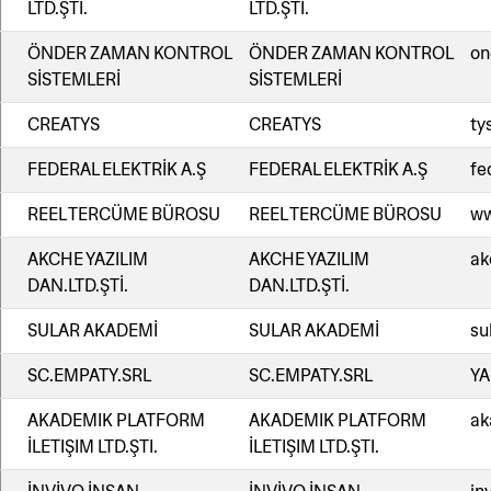
LTD.ŞTİ.
LTD.ŞTİ.
ÖNDER ZAMAN KONTROL
ÖNDER ZAMAN KONTROL
on
SİSTEMLERİ
SİSTEMLERİ
CREATYS
CREATYS
ty
FEDERAL ELEKTRİK A.Ş
FEDERAL ELEKTRİK A.Ş
fe
REEL TERCÜME BÜROSU
REEL TERCÜME BÜROSU
ww
AKCHE YAZILIM
AKCHE YAZILIM
ak
DAN.LTD.ŞTİ.
DAN.LTD.ŞTİ.
SULAR AKADEMİ
SULAR AKADEMİ
su
SC.EMPATY.SRL
SC.EMPATY.SRL
YA
AKADEMIK PLATFORM
AKADEMIK PLATFORM
ak
İLETIŞIM LTD.ŞTI.
İLETIŞIM LTD.ŞTI.