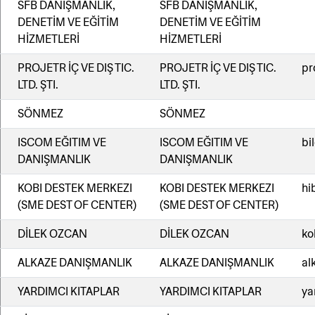
SFB DANIŞMANLIK,
SFB DANIŞMANLIK,
DENETİM VE EĞİTİM
DENETİM VE EĞİTİM
HİZMETLERİ
HİZMETLERİ
PROJETR İÇ VE DIŞ TIC.
PROJETR İÇ VE DIŞ TIC.
pr
LTD. ŞTI.
LTD. ŞTI.
SÖNMEZ
SÖNMEZ
ISCOM EĞITIM VE
ISCOM EĞITIM VE
bi
DANIŞMANLIK
DANIŞMANLIK
KOBI DESTEK MERKEZI
KOBI DESTEK MERKEZI
hi
(SME DEST OF CENTER)
(SME DEST OF CENTER)
DİLEK OZCAN
DİLEK OZCAN
ko
ALKAZE DANIŞMANLIK
ALKAZE DANIŞMANLIK
al
YARDIMCI KITAPLAR
YARDIMCI KITAPLAR
ya