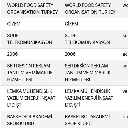
WORLD FOOD SAFETY
WORLD FOOD SAFETY
wo
ORGANISATION-TURKEY
ORGANISATION-TURKEY
GİZEM
GİZEM
SUDE
SUDE
su
TELEKOMUNİKASYON
TELEKOMUNİKASYON
2006
2006
ac
SER DESİGN REKLAM
SER DESİGN REKLAM
se
TANITIM VE MİMARLIK
TANITIM VE MİMARLIK
HİZMETLERİ
HİZMETLERİ
LEMKA MÜHENDİSLİK
LEMKA MÜHENDİSLİK
ve
YAZILIM ENERJİ İNŞAAT
YAZILIM ENERJİ İNŞAAT
LTD. ŞTİ
LTD. ŞTİ
BASKETBOL AKADEMİ
BASKETBOL AKADEMİ
ba
SPOR KLUBÜ
SPOR KLUBÜ