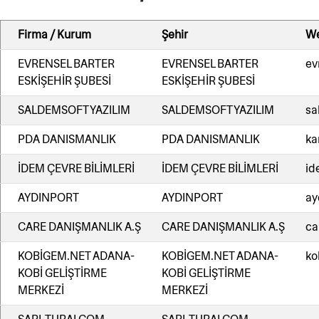
Firma / Kurum
Şehir
We
EVRENSEL BARTER
EVRENSEL BARTER
ev
ESKİŞEHİR ŞUBESİ
ESKİŞEHİR ŞUBESİ
SALDEMSOFT YAZILIM
SALDEMSOFT YAZILIM
sa
PDA DANISMANLIK
PDA DANISMANLIK
ka
İDEM ÇEVRE BİLİMLERİ
İDEM ÇEVRE BİLİMLERİ
id
AYDINPORT
AYDINPORT
ay
CARE DANIŞMANLIK A.Ş
CARE DANIŞMANLIK A.Ş
ca
KOBİGEM.NET ADANA-
KOBİGEM.NET ADANA-
ko
KOBİ GELİŞTİRME
KOBİ GELİŞTİRME
MERKEZİ
MERKEZİ