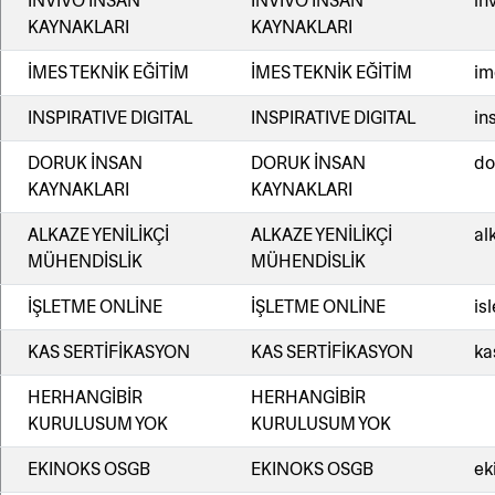
İNVİVO İNSAN
İNVİVO İNSAN
in
KAYNAKLARI
KAYNAKLARI
İMES TEKNİK EĞİTİM
İMES TEKNİK EĞİTİM
im
INSPIRATIVE DIGITAL
INSPIRATIVE DIGITAL
in
DORUK İNSAN
DORUK İNSAN
do
KAYNAKLARI
KAYNAKLARI
ALKAZE YENİLİKÇİ
ALKAZE YENİLİKÇİ
al
MÜHENDİSLİK
MÜHENDİSLİK
İŞLETME ONLİNE
İŞLETME ONLİNE
is
KAS SERTİFİKASYON
KAS SERTİFİKASYON
ka
HERHANGİBİR
HERHANGİBİR
KURULUSUM YOK
KURULUSUM YOK
EKINOKS OSGB
EKINOKS OSGB
ek