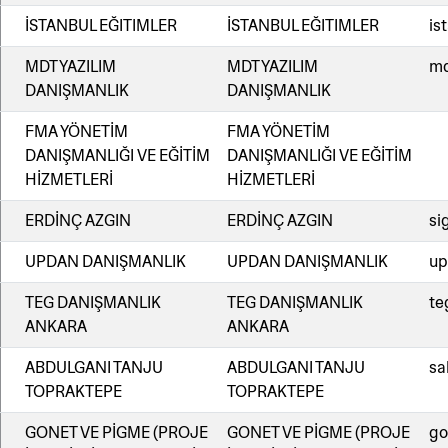
İSTANBUL EĞITIMLER
İSTANBUL EĞITIMLER
is
MDT YAZILIM
MDT YAZILIM
md
DANIŞMANLIK
DANIŞMANLIK
FMA YÖNETİM
FMA YÖNETİM
DANIŞMANLIĞI VE EĞİTİM
DANIŞMANLIĞI VE EĞİTİM
HİZMETLERİ
HİZMETLERİ
ERDİNÇ AZGIN
ERDİNÇ AZGIN
si
UPDAN DANIŞMANLIK
UPDAN DANIŞMANLIK
up
TEG DANIŞMANLIK
TEG DANIŞMANLIK
te
ANKARA
ANKARA
ABDULGANI TANJU
ABDULGANI TANJU
sa
TOPRAKTEPE
TOPRAKTEPE
GONET VE PİGME (PROJE
GONET VE PİGME (PROJE
go