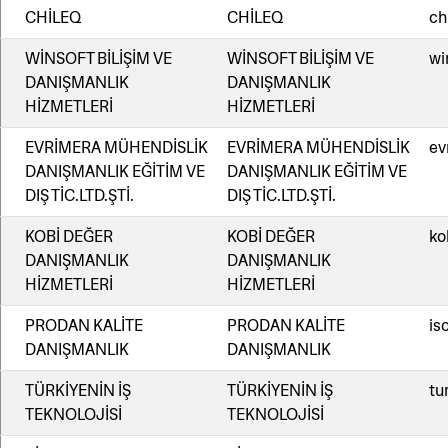
CHİLEQ
CHİLEQ
ch
WİNSOFT BİLİŞİM VE
WİNSOFT BİLİŞİM VE
wi
DANIŞMANLIK
DANIŞMANLIK
HİZMETLERİ
HİZMETLERİ
EVRİMERA MÜHENDİSLİK
EVRİMERA MÜHENDİSLİK
ev
DANIŞMANLIK EĞİTİM VE
DANIŞMANLIK EĞİTİM VE
DIŞ TİC.LTD.ŞTİ.
DIŞ TİC.LTD.ŞTİ.
KOBİ DEĞER
KOBİ DEĞER
ko
DANIŞMANLIK
DANIŞMANLIK
HİZMETLERİ
HİZMETLERİ
PRODAN KALİTE
PRODAN KALİTE
is
DANIŞMANLIK
DANIŞMANLIK
TÜRKİYENİN İŞ
TÜRKİYENİN İŞ
tu
TEKNOLOJİSİ
TEKNOLOJİSİ