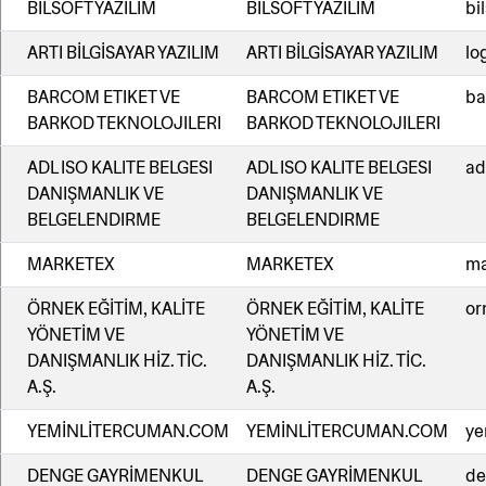
BİLSOFT YAZILIM
BİLSOFT YAZILIM
bi
ARTI BİLGİSAYAR YAZILIM
ARTI BİLGİSAYAR YAZILIM
lo
BARCOM ETIKET VE
BARCOM ETIKET VE
ba
BARKOD TEKNOLOJILERI
BARKOD TEKNOLOJILERI
ADL ISO KALITE BELGESI
ADL ISO KALITE BELGESI
ad
DANIŞMANLIK VE
DANIŞMANLIK VE
BELGELENDIRME
BELGELENDIRME
MARKETEX
MARKETEX
ma
ÖRNEK EĞİTİM, KALİTE
ÖRNEK EĞİTİM, KALİTE
or
YÖNETİM VE
YÖNETİM VE
DANIŞMANLIK HİZ. TİC.
DANIŞMANLIK HİZ. TİC.
A.Ş.
A.Ş.
YEMİNLİTERCUMAN.COM
YEMİNLİTERCUMAN.COM
ye
DENGE GAYRİMENKUL
DENGE GAYRİMENKUL
de