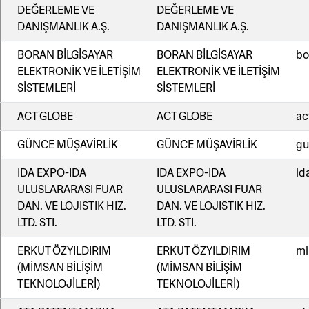
DEĞERLEME VE
DEĞERLEME VE
DANIŞMANLIK A.Ş.
DANIŞMANLIK A.Ş.
BORAN BİLGİSAYAR
BORAN BİLGİSAYAR
bo
ELEKTRONİK VE İLETİŞİM
ELEKTRONİK VE İLETİŞİM
SİSTEMLERİ
SİSTEMLERİ
ACT GLOBE
ACT GLOBE
ac
GÜNCE MÜŞAVİRLİK
GÜNCE MÜŞAVİRLİK
gu
IDA EXPO-IDA
IDA EXPO-IDA
id
ULUSLARARASI FUAR
ULUSLARARASI FUAR
DAN. VE LOJISTIK HIZ.
DAN. VE LOJISTIK HIZ.
LTD. STI.
LTD. STI.
ERKUT ÖZYILDIRIM
ERKUT ÖZYILDIRIM
mi
(MİMSAN BİLİŞİM
(MİMSAN BİLİŞİM
TEKNOLOJİLERİ)
TEKNOLOJİLERİ)