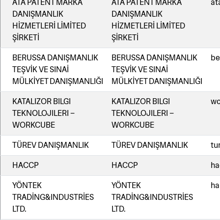
ATA PATENT MARKA
ATA PATENT MARKA
at
DANIŞMANLIK
DANIŞMANLIK
HİZMETLERİ LİMİTED
HİZMETLERİ LİMİTED
ŞİRKETİ
ŞİRKETİ
BERUSSA DANIŞMANLIK
BERUSSA DANIŞMANLIK
be
TEŞVİK VE SINAİ
TEŞVİK VE SINAİ
MÜLKİYET DANIŞMANLIĞI
MÜLKİYET DANIŞMANLIĞI
KATALIZOR BILGI
KATALIZOR BILGI
wo
TEKNOLOJILERI –
TEKNOLOJILERI –
WORKCUBE
WORKCUBE
TÜREV DANIŞMANLIK
TÜREV DANIŞMANLIK
tu
HACCP
HACCP
ha
YÖNTEK
YÖNTEK
ha
TRADİNG&INDUSTRİES
TRADİNG&INDUSTRİES
LTD.
LTD.