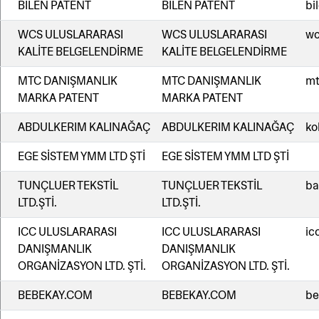
BİLEN PATENT
BİLEN PATENT
bi
WCS ULUSLARARASI
WCS ULUSLARARASI
wc
KALİTE BELGELENDİRME
KALİTE BELGELENDİRME
MTC DANIŞMANLIK
MTC DANIŞMANLIK
mt
MARKA PATENT
MARKA PATENT
ABDULKERIM KALINAĞAÇ
ABDULKERIM KALINAĞAÇ
ko
EGE SİSTEM YMM LTD ŞTİ
EGE SİSTEM YMM LTD ŞTİ
TUNÇLUER TEKSTİL
TUNÇLUER TEKSTİL
ba
LTD.ŞTİ.
LTD.ŞTİ.
ICC ULUSLARARASI
ICC ULUSLARARASI
ic
DANIŞMANLIK
DANIŞMANLIK
ORGANİZASYON LTD. ŞTİ.
ORGANİZASYON LTD. ŞTİ.
BEBEKAY.COM
BEBEKAY.COM
be