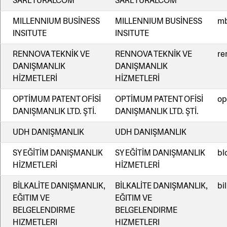
SARL TURALCOM
SARL TURALCOM
MILLENNIUM BUSİNESS
MILLENNIUM BUSİNESS
mb
INSITUTE
INSITUTE
RENNOVA TEKNİK VE
RENNOVA TEKNİK VE
re
DANIŞMANLIK
DANIŞMANLIK
HİZMETLERİ
HİZMETLERİ
OPTİMUM PATENT OFİSİ
OPTİMUM PATENT OFİSİ
op
DANIŞMANLIK LTD. ŞTİ.
DANIŞMANLIK LTD. ŞTİ.
UDH DANIŞMANLIK
UDH DANIŞMANLIK
SY EĞİTİM DANIŞMANLIK
SY EĞİTİM DANIŞMANLIK
bl
HİZMETLERİ
HİZMETLERİ
BİLKALİTE DANIŞMANLIK,
BİLKALİTE DANIŞMANLIK,
bi
EĞITIM VE
EĞITIM VE
BELGELENDIRME
BELGELENDIRME
HIZMETLERI
HIZMETLERI